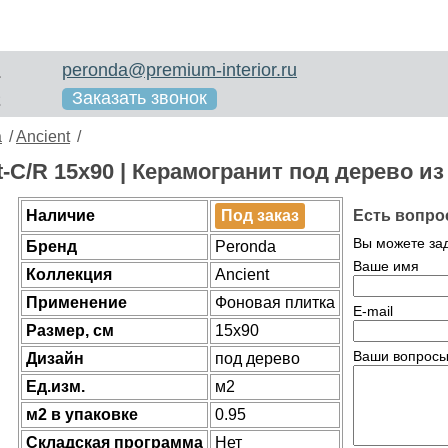
peronda@premium-interior.ru
1
Заказать звонок
2
a
/
Ancient
/
t-C/R 15x90 | Керамогранит под дерево из
Есть вопро
Наличие
Под заказ
Вы можете за
Бренд
Peronda
Ваше имя
Коллекция
Ancient
Применение
Фоновая плитка
E-mail
Размер, см
15x90
Ваши вопросы
Дизайн
под дерево
Ед.изм.
м2
м2 в упаковке
0.95
Складская программа
Нет