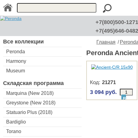
+7(800)500-127
+7(495)646-048
Все коллекции
Главная
/
Perond
Peronda
Peronda Ancien
Harmony
Museum
Код:
21271
Складская программа
3 094 руб.
Marquina (New 2018)
В
Greystone (New 2018)
КОРЗИНУ
Statuario Plus (2018)
Bardiglio
Torano