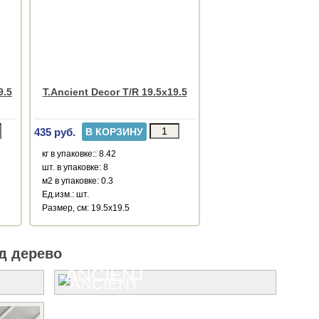
9.5
T.Ancient Decor T/R 19.5x19.5
435 руб.
В КОРЗИНУ
кг в упаковке:: 8.42
шт. в упаковке: 8
м2 в упаковке: 0.3
Ед.изм.: шт.
Размер, см: 19.5x19.5
д дерево
ANCIENT