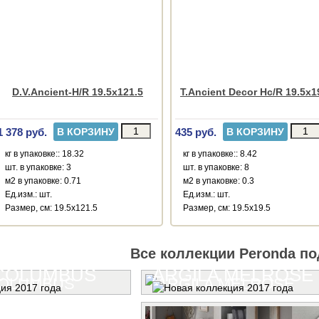
D.V.Ancient-H/R 19.5x121.5
T.Ancient Decor Hc/R 19.5x1
1 378 руб.
435 руб.
В КОРЗИНУ
В КОРЗИНУ
кг в упаковке:: 18.32
кг в упаковке:: 8.42
шт. в упаковке: 3
шт. в упаковке: 8
м2 в упаковке: 0.71
м2 в упаковке: 0.3
Ед.изм.: шт.
Ед.изм.: шт.
Размер, см: 19.5x121.5
Размер, см: 19.5x19.5
Все коллекции Peronda по
 COLUMBUS
ARGILA MELROSE