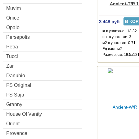
Ancient-T/R 1
Muvim
Onice
3 448 руб.
В КОР
Opalo
кг в упаковке:: 18.32
Persepolis
шт. в упаковке: 3
м2 в упаковке: 0.71
Petra
Ед.изм.: м2
Размер, см: 19.5x12
Tucci
Zar
Danubio
FS Original
FS Saja
Granny
House Of Vanity
Orient
Provence