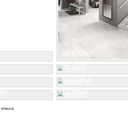
A
ARIZONA
DEVON
MUMBLE
OD
TIMBER
 класса