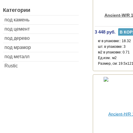
Категории
Ancient-W/R 1
под камень
под цемент
3 448 руб.
В КОР
под дерево
кг в упаковке:: 18.32
шт. в упаковке: 3
под мрамор
м2 в упаковке: 0.71
под металл
Ед.изм.: м2
Размер, см: 19.5x12
Rustic